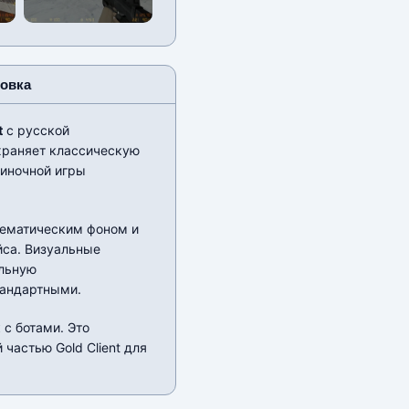
новка
t
с русской
храняет классическую
диночной игры
тематическим фоном и
са. Визуальные
ильную
тандартными.
 с ботами. Это
частью Gold Client для