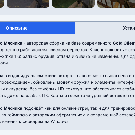
Описание
Уста
го Мясника
- авторская сборка на базе современного
Gold Clien
корректно работающим поиском серверов. Клиент полностью со
-Strike 1.6: баланс оружия, отдача и физика не изменены. Для о
оты.
а в индивидуальном стиле автора. Главное меню выполнено с 
ровождением, обновлены модели оружия и элементы интерфей
ы аккуратно, без тяжёлых HD-текстур, что обеспечивает стаб
сть даже на слабых ПК. Карты и геометрия уровней остаются с
го Мясника
подойдёт как для онлайн-игры, так и для тренировок
 по геймплею с авторским оформлением и современной сетевой 
ключения к серверам на Windows.