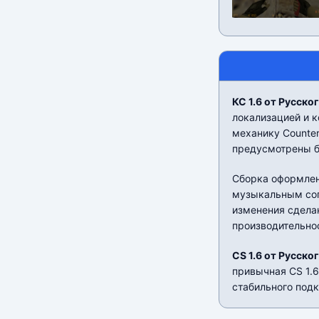
КС 1.6 от Русско
локализацией и 
механику Counter
предусмотрены б
Сборка оформлен
музыкальным соп
изменения сделан
производительно
CS 1.6 от Русско
привычная CS 1.6
стабильного под