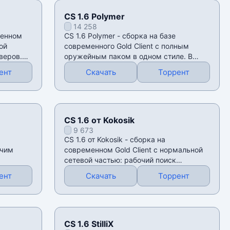
CS 1.6 Polymer
14 258
менном
CS 1.6 Polymer - сборка на базе
ой
современного Gold Client с полным
веров.
оружейным паком в одном стиле. В
этой версии
ент
Скачать
Торрент
CS 1.6 от Kokosik
9 673
CS 1.6 от Kokosik - сборка на
очим
современном Gold Client с нормальной
сетевой частью: рабочий поиск
серверов, русская
ент
Скачать
Торрент
CS 1.6 StilliX