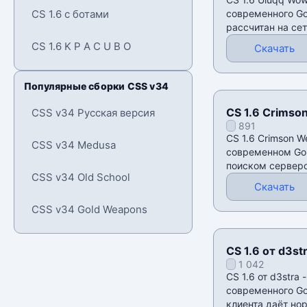
CS 1.6 с ботами
современного Gol
рассчитан на се
серверный
CS 1.6 K P A C U B O
Скачать
Популярные сборки CSS v34
CS 1.6 Crimso
CSS v34 Русская версия
891
CS 1.6 Crimson W
CSS v34 Medusa
современном Gol
поиском серверо
CSS v34 Old School
локализацией. П
Скачать
CSS v34 Gold Weapons
CS 1.6 от d3st
1 042
CS 1.6 от d3stra 
современного Gol
клиента даёт но