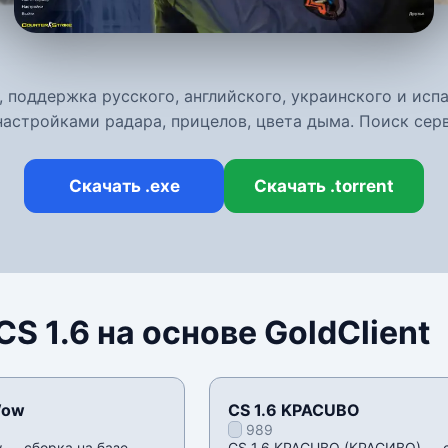
nt, поддержка русского, английского, украинского и ис
настройками радара, прицелов, цвета дыма. Поиск сер
Скачать .exe
Скачать .torrent
S 1.6 на основе GoldClient
Wow
CS 1.6 KPACUBO
989
w — сборка на базе
CS 1.6 KPACUBO (КРАСИВО) — 