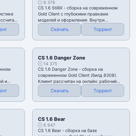
8 376
CS 1.6 StilliX - сборка на современном
истике
Gold Client с глубокими правками
ассчитан
моделей и оформления. Внутри
изменены модели
ент
Скачать
Торрент
CS 1.6 Danger Zone
14 375
енном
CS 1.6 Danger Zone - сборка на
современном Gold Client (билд 8308).
й и
Клиент рассчитан на онлайн: рабочий
поиск
ент
Скачать
Торрент
CS 1.6 Bear
6 947
CS 1.6 Bear - сборка на базе