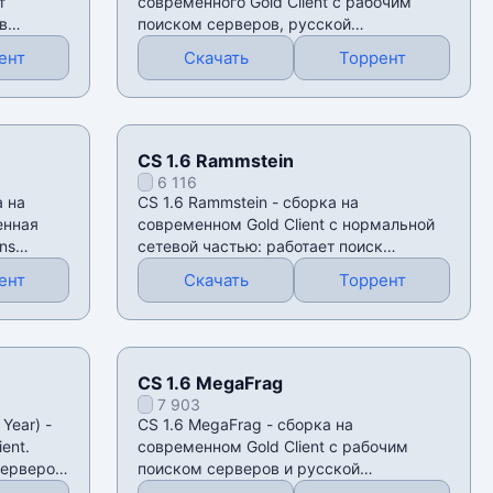
т
современного Gold Client с рабочим
в
поиском серверов, русской
локализацией и поддержкой
ент
Скачать
Торрент
CS 1.6 Rammstein
6 116
а на
CS 1.6 Rammstein - сборка на
енная
современном Gold Client с нормальной
ns
сетевой частью: работает поиск
серверов, есть
ент
Скачать
Торрент
CS 1.6 MegaFrag
7 903
Year) -
CS 1.6 MegaFrag - сборка на
ent.
современном Gold Client с рабочим
серверов
поиском серверов и русской
локализацией. Клиент