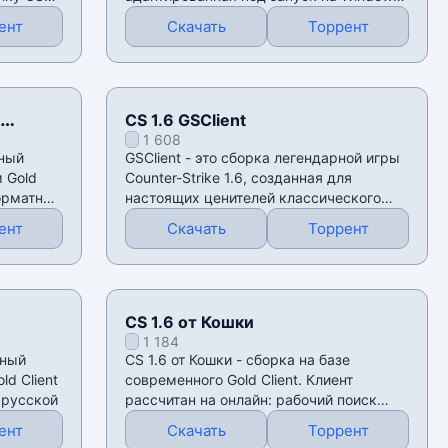
11. Клиент сохраняет
ент
Скачать
Торрент
CS 1.6 GSClient
1 608
лный
GSClient - это сборка легендарной игры
 Gold
Counter-Strike 1.6, созданная для
форматные
настоящих ценителей классического
шутера. В
ент
Скачать
Торрент
CS 1.6 от Кошки
1 184
нный
CS 1.6 от Кошки - сборка на базе
ld Client
современного Gold Client. Клиент
 русской
рассчитан на онлайн: рабочий поиск
серверов, русская
ент
Скачать
Торрент