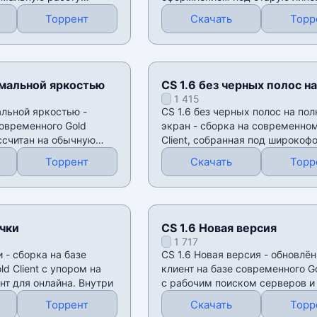
 и
1.5.
Торрент
Скачать
Торр
имальной яркостью
CS 1.6 без черных полос на
1 415
полный экран
альной яркостью -
CS 1.6 без черных полос на по
современного Gold
экран - сборка на современном
ассчитан на обычную
Client, собранная под широко
мониторы. В
Торрент
Скачать
Торр
ички
CS 1.6 Новая версия
1 717
и - сборка на базе
CS 1.6 Новая версия - обновлё
d Client с упором на
клиент на базе современного Go
нт для онлайна. Внутри
с рабочим поиском серверов и
Торрент
Скачать
Торр