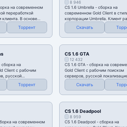
8 946
сборка на современном
CS 1.6 Umbrella - сборка на
лной переработкой
современном Gold Client в стил
 клиента. В основе
корпорации Umbrella. Клиент р
на онлайн:
Торрент
Скачать
Торр
ns
CS 1.6 GTA
12 432
- сборка на
CS 1.6 GTA - сборка на соврем
d Client с рабочим
Gold Client с рабочим поиском
в, русской
серверов, русской локализацие
 поддержкой игры
поддержкой игры с
Торрент
Скачать
Торр
CS 1.6 Deadpool
8 959
 сборка на современном
CS 1.6 Deadpool - сборка на