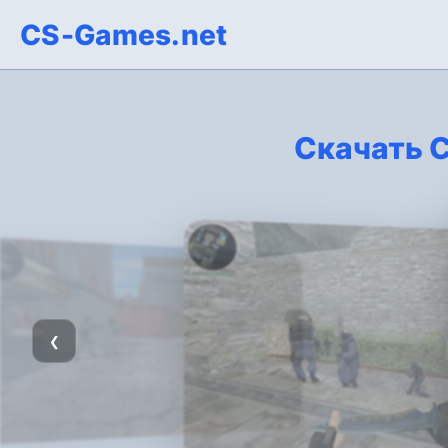
CS-Games.net
Скачать C
❮