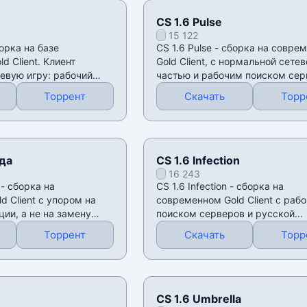
CS 1.6 Pulse
15 122
борка на базе
CS 1.6 Pulse - сборка на совре
d Client. Клиент
Gold Client, с нормальной сетев
тевую игру: рабочий
частью и рабочим поиском сер
Клиент
Торрент
Скачать
Торр
ода
CS 1.6 Infection
16 243
 - сборка на
CS 1.6 Infection - сборка на
 Client с упором на
современном Gold Client с раб
ии, а не на замену
поиском серверов и русской
не
локализацией. По механике
Торрент
Скачать
Торр
CS 1.6 Umbrella