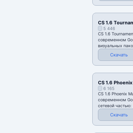
CS 1.6 Tourna
5 446
CS 1.6 Tournamen
современном Gold
визуальных пако
упором на чисты
Скачать
CS 1.6 Phoenix
6 165
CS 1.6 Phoenix M
современном Gol
сетевой частью:
серверов, русск
Скачать