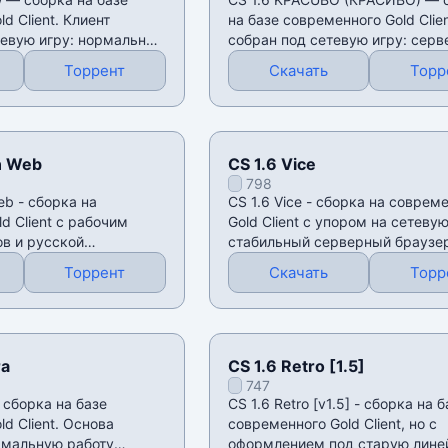
d Client. Клиент
на базе современного Gold Clien
тевую игру: нормальный
собран под сетевую игру: сер
браузер
Торрент
Скачать
Торр
n Web
CS 1.6 Vice
798
eb - сборка на
CS 1.6 Vice - сборка на соврем
d Client с рабочим
Gold Client с упором на сетевую
в и русской
стабильный серверный браузер
о механике
Торрент
Скачать
Торр
ra
CS 1.6 Retro [1.5]
747
- сборка на базе
CS 1.6 Retro [v1.5] - сборка на б
d Client. Основа
современного Gold Client, но с
рмальную работу
оформлением под старую лине