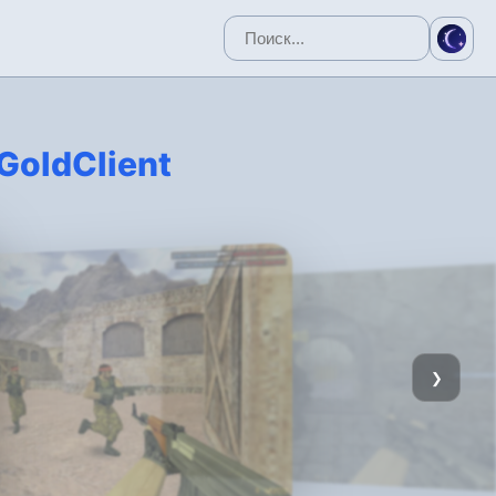
GoldClient
❯