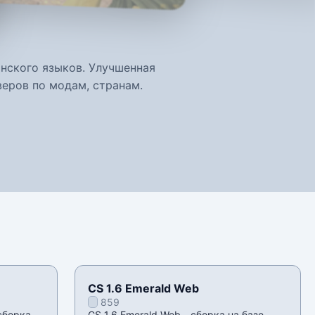
панского языков. Улучшенная
веров по модам, странам.
CS 1.6 Emerald Web
859
сборка
CS 1.6 Emerald Web - сборка на базе