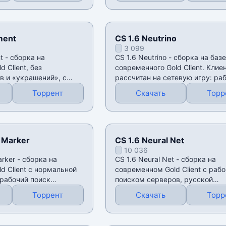
ment
CS 1.6 Neutrino
3 099
t - сборка на
CS 1.6 Neutrino - сборка на базе
 Client, без
современного Gold Client. Клие
в и «украшений», с
рассчитан на сетевую игру: ра
й
поиск серверов,
Торрент
Скачать
Торр
 Marker
CS 1.6 Neural Net
10 036
arker - сборка на
CS 1.6 Neural Net - сборка на
d Client с нормальной
современном Gold Client с раб
 рабочий поиск
поиском серверов, русской
ая
локализацией и поддержкой
Торрент
Скачать
Торр