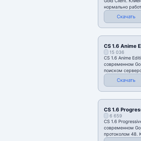
Gold Client. Кли
нормально работ
есть
Скачать
CS 1.6 Anime E
15 036
CS 1.6 Anime Edit
современном Gol
поиском серверо
локализацией. К
Скачать
CS 1.6 Progres
6 659
CS 1.6 Progressiv
современном Gold
протоколом 48. 
чат и ник