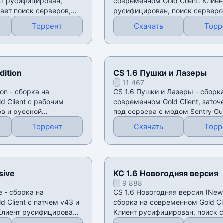
ент русифицирован,
современном Gold Client. Клиен
ает поиск серверов,
русифицирован, поиск серверо
работает через встроенный
Торрент
Скачать
Торр
dition
CS 1.6 Пушки и Лазеры
11 467
ion - сборка на
CS 1.6 Пушки и Лазеры - сборк
d Client с рабочим
современном Gold Client, заточ
в и русской
под сервера с модом Sentry Gu
лиент
(турели/пушки) и
Торрент
Скачать
Торр
sive
КС 1.6 Новогодняя версия
9 888
e - сборка на
CS 1.6 Новогодняя версия (New 
 Client с патчем v43 и
сборка на современном Gold Cli
Клиент русифицирован:
Клиент русифицирован, поиск 
работает