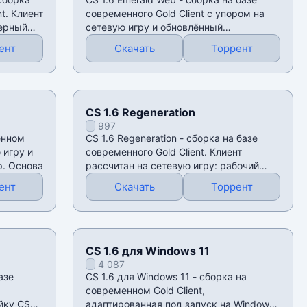
t. Клиент
современного Gold Client с упором на
верный
сетевую игру и обновлённый
визуальный пакет.
ент
Скачать
Торрент
CS 1.6 Regeneration
997
енном
CS 1.6 Regeneration - сборка на базе
 игру и
современного Gold Client. Клиент
. Основа
рассчитан на сетевую игру: рабочий
поиск
ент
Скачать
Торрент
CS 1.6 для Windows 11
4 087
азе
CS 1.6 для Windows 11 - сборка на
современном Gold Client,
йку CS
адаптированная под запуск на Windows