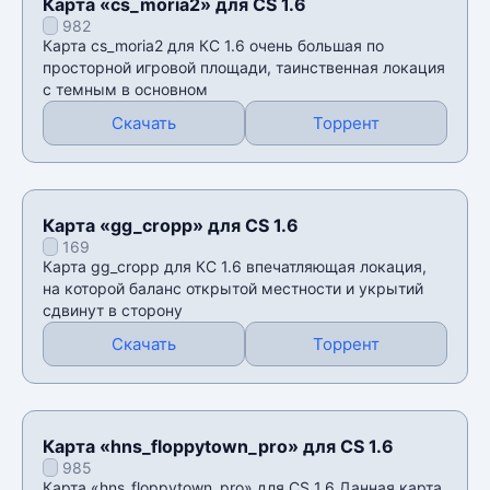
Карта «cs_moria2» для CS 1.6
982
Карта cs_moria2 для КС 1.6 очень большая по
просторной игровой площади, таинственная локация
с темным в основном
Скачать
Торрент
Карта «gg_cropp» для CS 1.6
169
Карта gg_cropp для КС 1.6 впечатляющая локация,
на которой баланс открытой местности и укрытий
сдвинут в сторону
Скачать
Торрент
Карта «hns_floppytown_pro» для CS 1.6
985
Карта «hns_floppytown_pro» для CS 1.6 Данная карта