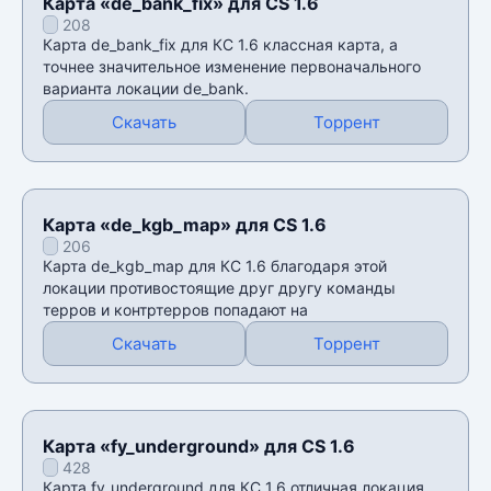
Карта «de_bank_fix» для CS 1.6
208
Карта de_bank_fix для КС 1.6 классная карта, а
точнее значительное изменение первоначального
варианта локации de_bank.
Скачать
Торрент
Карта «de_kgb_map» для CS 1.6
206
Карта de_kgb_map для КС 1.6 благодаря этой
локации противостоящие друг другу команды
терров и контртерров попадают на
Скачать
Торрент
Карта «fy_underground» для CS 1.6
428
Карта fy_underground для КС 1.6 отличная локация,