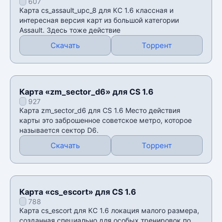
607
Карта cs_assault_upc_8 для КС 1.6 классная и
интересная версия карт из большой категории
Аssault. Здесь тоже действие
Скачать
Торрент
Карта «zm_sector_d6» для CS 1.6
927
Карта zm_sector_d6 для CS 1.6 Место действия
карты это заброшенное советское метро, которое
называется сектор D6.
Скачать
Торрент
Карта «cs_escort» для CS 1.6
788
Карта cs_escort для КС 1.6 локация малого размера,
созданная специально для особых тренировок по