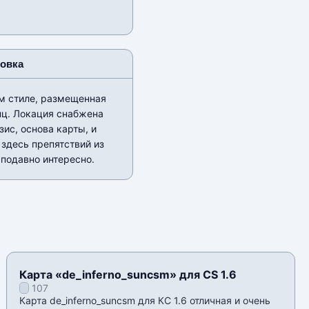
новка
ом стиле, размещенная
нц. Локация снабжена
ис, основа карты, и
здесь препятствий из
 подавно интересно.
Карта «de_inferno_suncsm» для CS 1.6
107
Карта de_inferno_suncsm для КС 1.6 отличная и очень