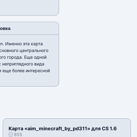
новка
n. Именно эта карта
сновного центрального
го города. Еще одной
 неприглядного вида
я еще более интересной
Карта «aim_minecraft_by_pd311» для CS 1.6
855