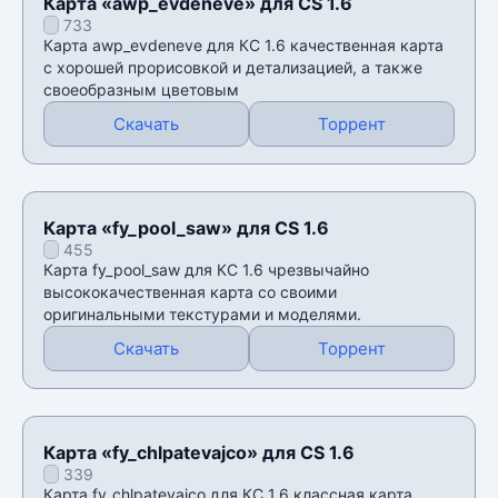
Карта «awp_evdeneve» для CS 1.6
733
Карта awp_evdeneve для КС 1.6 качественная карта
с хорошей прорисовкой и детализацией, а также
своеобразным цветовым
Скачать
Торрент
Карта «fy_pool_saw» для CS 1.6
455
Карта fy_pool_saw для КС 1.6 чрезвычайно
высококачественная карта со своими
оригинальными текстурами и моделями.
Скачать
Торрент
Карта «fy_chlpatevajco» для CS 1.6
339
Карта fy_chlpatevajco для КС 1.6 классная карта