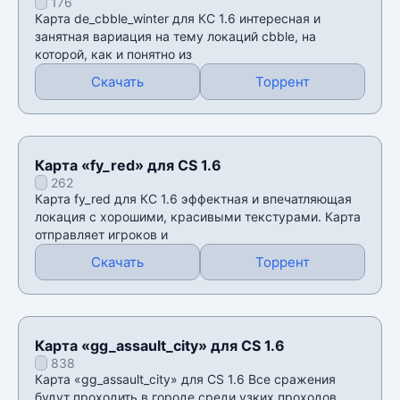
176
Карта de_cbble_winter для КС 1.6 интересная и
занятная вариация на тему локаций cbble, на
которой, как и понятно из
Скачать
Торрент
Карта «fy_red» для CS 1.6
262
Карта fy_red для КС 1.6 эффектная и впечатляющая
локация с хорошими, красивыми текстурами. Карта
отправляет игроков и
Скачать
Торрент
Карта «gg_assault_city» для CS 1.6
838
Карта «gg_assault_city» для CS 1.6 Все сражения
будут проходить в городе среди узких проходов.