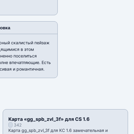
новка
горный скалистый пейзаж
дящимися в этом
ненно поселиться
олне впечатляющие. Есть
сивая и романтичная.
Карта «gg_spb_zvl_3f» для CS 1.6
342
Карта gg_spb_zvl_3f для КС 1.6 замечательная и