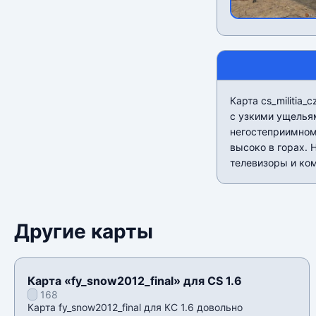
Карта cs_militia
с узкими ущелья
негостеприимном
высоко в горах. 
телевизоры и ком
Другие карты
Карта «fy_snow2012_final» для CS 1.6
168
Карта fy_snow2012_final для КС 1.6 довольно