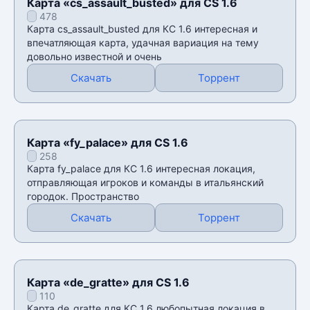
Карта «cs_assault_busted» для CS 1.6
478
Карта cs_assault_busted для КС 1.6 интересная и
впечатляющая карта, удачная вариация на тему
довольно известной и очень
Скачать
Торрент
Карта «fy_palace» для CS 1.6
258
Карта fy_palace для КС 1.6 интересная локация,
отправляющая игроков и команды в итальянский
городок. Пространство
Скачать
Торрент
Карта «de_gratte» для CS 1.6
110
Карта de_gratte для КС 1.6 любопытная локация в