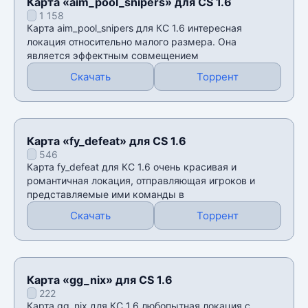
Карта «aim_pool_snipers» для CS 1.6
1 158
Карта aim_pool_snipers для КС 1.6 интересная
локация относительно малого размера. Она
является эффектным совмещением
Скачать
Торрент
Карта «fy_defeat» для CS 1.6
546
Карта fy_defeat для КС 1.6 очень красивая и
романтичная локация, отправляющая игроков и
представляемые ими команды в
Скачать
Торрент
Карта «gg_nix» для CS 1.6
222
Карта gg_nix для КС 1.6 любопытная локация с