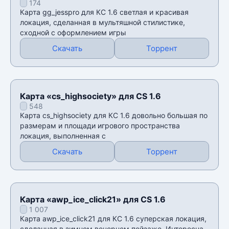
174
Карта gg_jesspro для КС 1.6 светлая и красивая
локация, сделанная в мультяшной стилистике,
сходной с оформлением игры
Скачать
Торрент
Карта «cs_highsociety» для CS 1.6
548
Карта cs_highsociety для КС 1.6 довольно большая по
размерам и площади игрового пространства
локация, выполненная с
Скачать
Торрент
Карта «awp_ice_click21» для CS 1.6
1 007
Карта awp_ice_click21 для КС 1.6 суперская локация,
сделанная в зимнем вечернем пейзаже. Интересна