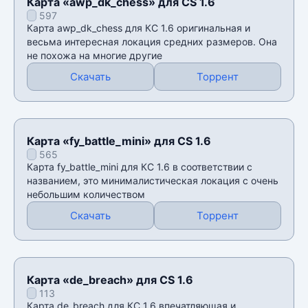
Карта «awp_dk_chess» для CS 1.6
597
Карта awp_dk_chess для КС 1.6 оригинальная и
весьма интересная локация средних размеров. Она
не похожа на многие другие
Скачать
Торрент
Карта «fy_battle_mini» для CS 1.6
565
Карта fy_battle_mini для КС 1.6 в соответствии с
названием, это минималистическая локация с очень
небольшим количеством
Скачать
Торрент
Карта «de_breach» для CS 1.6
113
Карта de_breach для КС 1.6 впечатляющая и