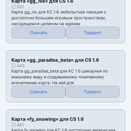
Карта «gg_nix» для CS 1.6
222
Карта gg_nix для КС 1.6 любопытная локация с
достаточно большим игровым пространством,
находящемся целиком на едином
Скачать
Торрент
Карта «gg_paradise_beta» для CS 1.6
443
Карта gg_paradise_beta для КС 1.6 шикарная по
внешнему виду и создаваемому позитивному
впечатлению карта. На ней для
Скачать
Торрент
Карта «fy_snowing» для CS 1.6
481
Карта fy_snowing для КС 1.6 достаточно интересная