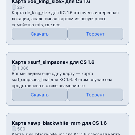
Карта «de_king_size» для CS 1.6
267
Карта de_king_size для КС 1.6 это очень интересная
локация, аналогичная картам из популярного
семейства rats, где все
Скачать
Торрент
Карта «surf_simpsons» для CS 1.6
1 086
Вот мы видим еще одну карту — карта
surf_simpsons_final для КС 1.6. В этом случае она
представлена в стиле знаменитого
Скачать
Торрент
Карта «awp_blackwhite_mr» для CS 1.6
500
Карта awp_blackwhite_mr для КС 1.6 классная карта,