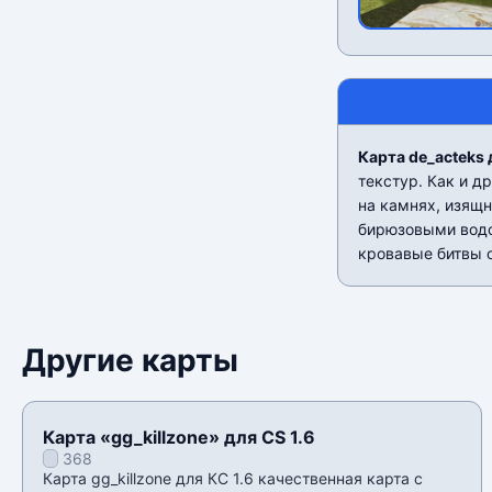
Карта de_acteks 
текстур. Как и д
на камнях, изящ
бирюзовыми водое
кровавые битвы 
Другие карты
Карта «gg_killzone» для CS 1.6
368
Карта gg_killzone для КС 1.6 качественная карта с