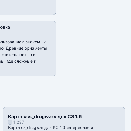
новка
пользованием знакомых
тью. Древние орнаменты
астительностью и
ры, где сложные и
Карта «cs_drugwar» для CS 1.6
1 237
Карта cs_drugwar для КС 1.6 интересная и