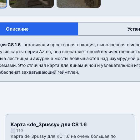
Описание
Уста
для CS 1.6
- красивая и просторная локация, выполненная с ис
ругие карты серии Aztec, она впечатляет своей величественнос
ные лестницы и ажурные мосты возвышаются над изумрудной р
мами. Это отличная карта для динамичной и увлекательной иг
обеспечат захватывающий геймплей.
Карта «de_3pussy» для CS 1.6
113
Карта de_3pussy для КС 1.6 не очень большая по