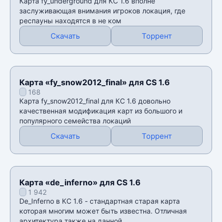
Карта fy_underground для КС 1.6 вполне
заслуживающая внимания игроков локация, где
респауны находятся в не ком
Скачать
Торрент
Карта «fy_snow2012_final» для CS 1.6
168
Карта fy_snow2012_final для КС 1.6 довольно
качественная модификация карт из большого и
популярного семейства локаций
Скачать
Торрент
Карта «de_inferno» для CS 1.6
1 942
De_Inferno в КС 1.6 - стандартная старая карта
которая многим может быть известна. Отличная
архитектура также на данной