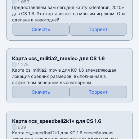
1 053
Предоставляем вам сегодня карту «deathrun_2010»
для CS 1.6. Эта карта известна многим игрокам. Она
сделана в новогодней
Скачать
Торрент
Карта «cs_militia2_movie» для CS 1.6
1 275
Карта cs_militia2_movie для КС 1.6 впечатляющая
локация средних размеров, выполненная в
эффектном вечернем высокогорном
Скачать
Торрент
Карта «cs_speedball2k1» для CS 1.6
609
Карта cs_speedball2k1 для КС 1.6 своеобразная
локация с несколько упрощенным оформлением.