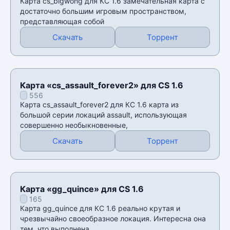
Карта cs_bigwong для КС 1.6 замечательная карта с
достаточно большим игровым пространством,
представляющая собой
Скачать
Торрент
Карта «cs_assault_forever2» для CS 1.6
556
Карта cs_assault_forever2 для КС 1.6 карта из
большой серии локаций assault, использующая
совершенно необыкновенные,
Скачать
Торрент
Карта «gg_quince» для CS 1.6
165
Карта gg_quince для КС 1.6 реально крутая и
чрезвычайно своеобразное локация. Интересна она
тем, что выполнена