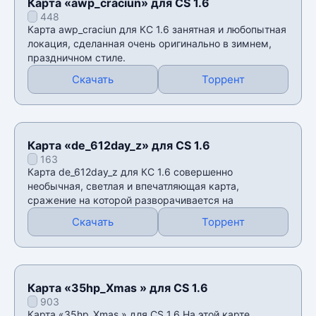
Карта «awp_craciun» для CS 1.6
448
Карта awp_craciun для КС 1.6 занятная и любопытная
локация, сделанная очень оригинально в зимнем,
праздничном стиле.
Скачать
Торрент
Карта «de_612day_z» для CS 1.6
163
Карта de_612day_z для КС 1.6 совершенно
необычная, светлая и впечатляющая карта,
сражение на которой разворачивается на
Скачать
Торрент
Карта «35hp_Xmas » для CS 1.6
903
Карта «35hp_Xmas » для CS 1.6 На этой карте