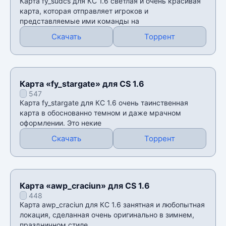
Карта fy_sudcs для КС 1.6 светлая и очень красивая
карта, которая отправляет игроков и
представляемые ими команды на
Скачать
Торрент
Карта «fy_stargate» для CS 1.6
547
Карта fy_stargate для КС 1.6 очень таинственная
карта в обоснованно темном и даже мрачном
оформлении. Это некие
Скачать
Торрент
Карта «awp_craciun» для CS 1.6
448
Карта awp_craciun для КС 1.6 занятная и любопытная
локация, сделанная очень оригинально в зимнем,
праздничном стиле.