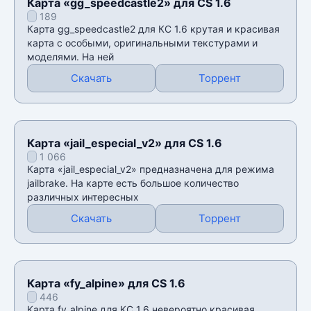
Карта «gg_speedcastle2» для CS 1.6
189
Карта gg_speedcastle2 для КС 1.6 крутая и красивая
карта с особыми, оригинальными текстурами и
моделями. На ней
Скачать
Торрент
Карта «jail_especial_v2» для CS 1.6
1 066
Карта «jail_especial_v2» предназначена для режима
jailbrake. На карте есть большое количество
различных интересных
Скачать
Торрент
Карта «fy_alpine» для CS 1.6
446
Карта fy_alpine для КС 1.6 невероятно красивая,