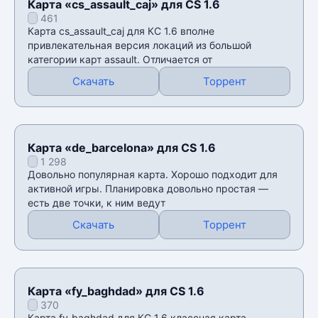
Карта «cs_assault_caj» для CS 1.6
461
Карта cs_assault_caj для КС 1.6 вполне
привлекательная версия локаций из большой
категории карт assault. Отличается от
Скачать
Торрент
Карта «de_barcelona» для CS 1.6
1 298
Довольно популярная карта. Хорошо подходит для
активной игры. Планировка довольно простая —
есть две точки, к ним ведут
Скачать
Торрент
Карта «fy_baghdad» для CS 1.6
370
Карта fy_baghdad для КС 1.6 классная карта,