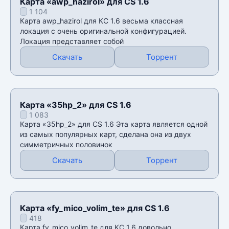
Карта «awp_hazirol» для CS 1.6
1 104
Карта awp_hazirol для КС 1.6 весьма классная
локация с очень оригинальной конфигурацией.
Локация представляет собой
Скачать
Торрент
Карта «35hp_2» для CS 1.6
1 083
Карта «35hp_2» для CS 1.6 Эта карта является одной
из самых популярных карт, сделана она из двух
симметричных половинок
Скачать
Торрент
Карта «fy_mico_volim_te» для CS 1.6
418
Карта fy_mico_volim_te для КС 1.6 довольно