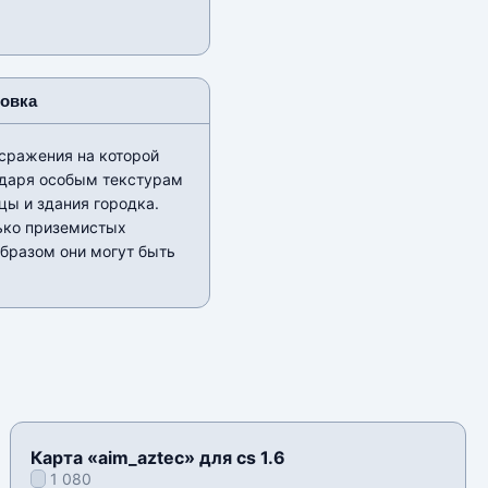
новка
сражения на которой
одаря особым текстурам
цы и здания городка.
лько приземистых
бразом они могут быть
Карта «aim_aztec» для cs 1.6
1 080