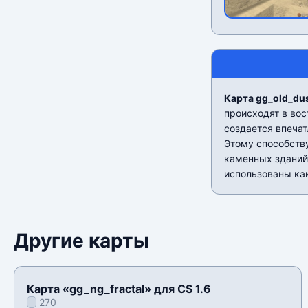
Карта gg_old_dus
происходят в во
создается впечат
Этому способств
каменных зданий
использованы ка
Другие карты
Карта «gg_ng_fractal» для CS 1.6
270