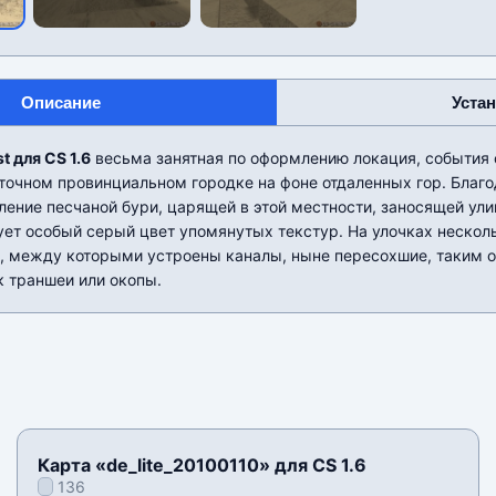
Описание
Уста
t для CS 1.6
весьма занятная по оформлению локация, события 
сточном провинциальном городке на фоне отдаленных гор. Благ
ление песчаной бури, царящей в этой местности, заносящей ули
ует особый серый цвет упомянутых текстур. На улочках неско
, между которыми устроены каналы, ныне пересохшие, таким о
к траншеи или окопы.
Карта «de_lite_20100110» для CS 1.6
136