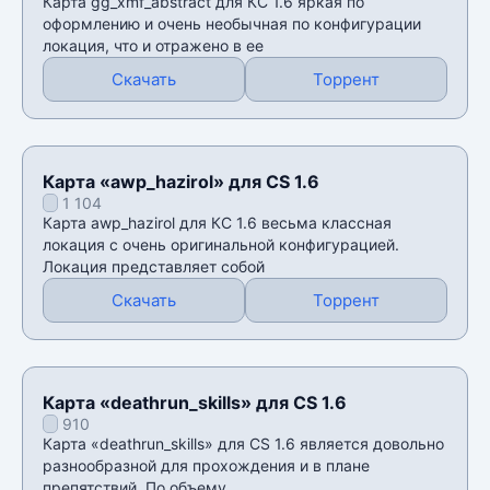
Карта gg_xmf_abstract для КС 1.6 яркая по
оформлению и очень необычная по конфигурации
локация, что и отражено в ее
Скачать
Торрент
Карта «awp_hazirol» для CS 1.6
1 104
Карта awp_hazirol для КС 1.6 весьма классная
локация с очень оригинальной конфигурацией.
Локация представляет собой
Скачать
Торрент
Карта «deathrun_skills» для CS 1.6
910
Карта «deathrun_skills» для CS 1.6 является довольно
разнообразной для прохождения и в плане
препятствий. По объему