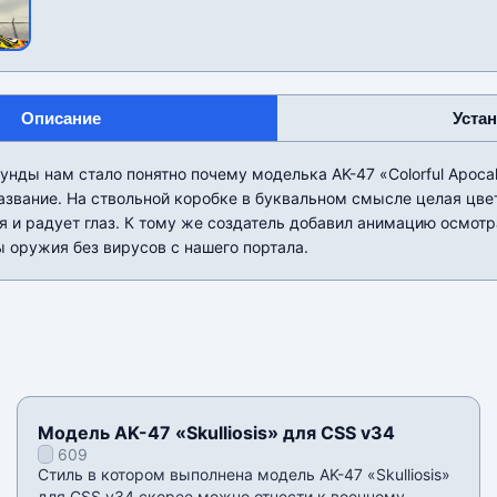
Описание
Уста
унды нам стало понятно почему моделька AK-47 «Colorful Apoca
азвание. На ствольной коробке в буквальном смысле целая цвет
я и радует глаз. К тому же создатель добавил анимацию осмотр
 оружия без вирусов с нашего портала.
Модель AK-47 «Skulliosis» для CSS v34
609
Стиль в котором выполнена модель AK-47 «Skulliosis»
для CSS v34 скорее можно отнести к военному.