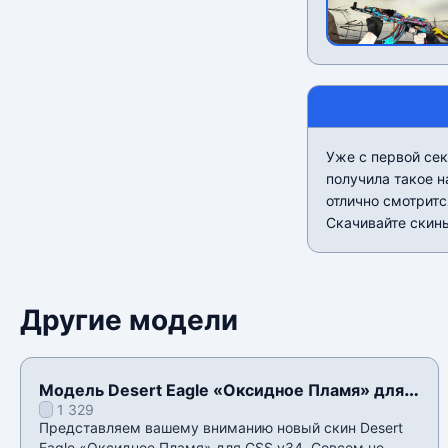
Уже с первой сек
получила такое н
отлично смотритс
Скачивайте скины
Другие модели
Модель Desert Eagle «Оксидное Пламя» для
1 329
CSS v34
Представляем вашему вниманию новый скин Desert
Eagle «Оксидное Пламя» для CSS v34. Совсем не