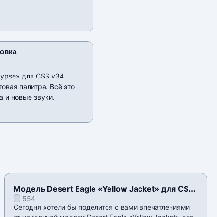
новка
lypse» для CSS v34
овая палитра. Всë это
а и новые звуки.
Модель Desert Eagle «Yellow Jacket» для CSS
554
v34
Сегодня хотели бы поделится с вами впечатлениями
от увиденной модели Desert Eagle «Yellow Jacket» для