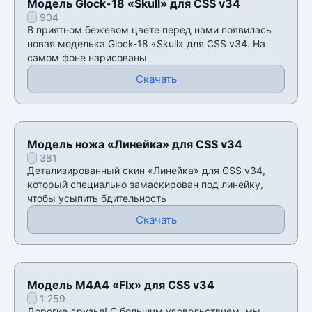
Модель Glock-18 «Skull» для CSS v34
904
В приятном бежевом цвете перед нами появилась
новая моделька Glock-18 «Skull» для CSS v34. На
самом фоне нарисованы
Скачать
Модель ножа «Линейка» для CSS v34
381
Детализированный скин «Линейка» для CSS v34,
который специально замаскирован под линейку,
чтобы усыпить бдительность
Скачать
Модель М4А4 «Flx» для CSS v34
1 259
Дорогие друзья! С большим удовольствием, мы