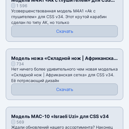
1 596
v34
Усовершенствованная модель M4A1 «Ak с
глушителем» для CSS v34. Этот крутой карабин
сделан по типу АК, но только
Скачать
Модель ножа «Складной нож | Африканская
734
сетка» для CSS v34
Нет ничего более удивительного чем новая моделька
«Складной нож | Африканская сетка» для CSS v34.
Её потрясающий дизайн
Скачать
Модель MAC-10 «Israeli Uzi» для CSS v34
569
Ждали обновлений нашего ассортимента? Наконец