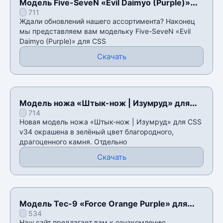
Модель Five-SeveN «Evil Daimyo (Purple)»
711
для CSS v34
Ждали обновлений нашего ассортимента? Наконец
мы представляем вам модельку Five-SeveN «Evil
Daimyo (Purple)» для CSS
Скачать
Модель ножа «Штык-нож | Изумруд» для
714
CSS v34
Новая модель ножа «Штык-нож | Изумруд» для CSS
v34 окрашена в зелёный цвет благородного,
драгоценного камня. Отдельно
Скачать
Модель Tec-9 «Force Orange Purple» для
534
CSS v34
Наш сайт предлагает вам к ознакомлению