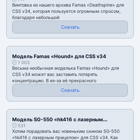
Винтовка из нашего архива Famas «Deathspine» для
CSS v34, которая пользуется огромным спросом,
благодаря небольшой
Скачать
Модель Famas «Hound» для CSS v34
1 003
Весьма необычная моделька Famas «Hound» для
CSS v34 может вас заставить потерять
концентрацию. В из-за еë прекрасного
Скачать
Модель SG-550 «hk416 с лазерным
531
прицелом» для CSS v34
Хотим порадовать вас новеньким скином SG-550
«hk416 с лазерным прицелом» для CSS v34. Как