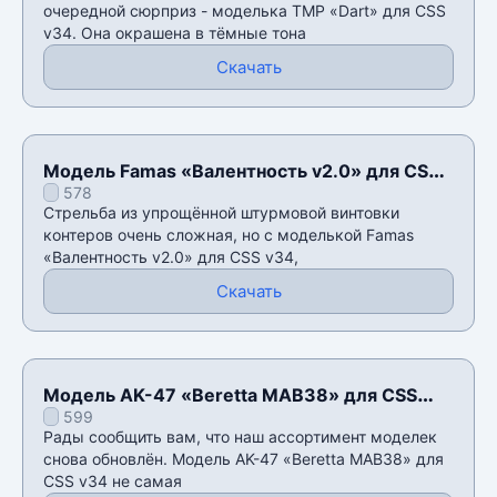
очередной сюрприз - моделька TMP «Dart» для CSS
v34. Она окрашена в тёмные тона
Скачать
Модель Famas «Валентность v2.0» для CSS
578
v34
Стрельба из упрощëнной штурмовой винтовки
контеров очень сложная, но с моделькой Famas
«Валентность v2.0» для CSS v34,
Скачать
Модель AK-47 «Beretta MAB38» для CSS
599
v34
Рады сообщить вам, что наш ассортимент моделек
снова обновлён. Модель AK-47 «Beretta MAB38» для
CSS v34 не самая