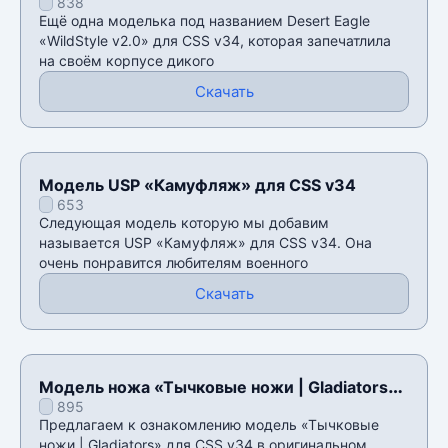
838
CSS v34
Ещё одна моделька под названием Desert Eagle
«WildStyle v2.0» для CSS v34, которая запечатлила
на своём корпусе дикого
Скачать
Модель USP «Камуфляж» для CSS v34
653
Следующая модель которую мы добавим
называется USP «Камуфляж» для CSS v34. Она
очень понравится любителям военного
Скачать
Модель ножа «Тычковые ножи | Gladiators»
895
для CSS v34
Предлагаем к ознакомлению модель «Тычковые
ножи | Gladiators» для CSS v34 в оригинальном