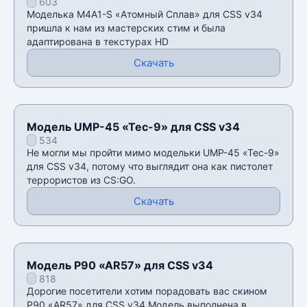
603
v34
Моделька M4A1-S «Атомный Сплав» для CSS v34
пришла к нам из мастерских стим и была
адаптирована в текстурах HD
Скачать
Модель UMP-45 «Tec-9» для CSS v34
534
Не могли мы пройти мимо модельки UMP-45 «Tec-9»
для CSS v34, потому что выглядит она как пистолет
террористов из CS:GO.
Скачать
Модель P90 «AR57» для CSS v34
818
Дорогие посетители хотим порадовать вас скином
P90 «AR57» для CSS v34.Модель выполнена в