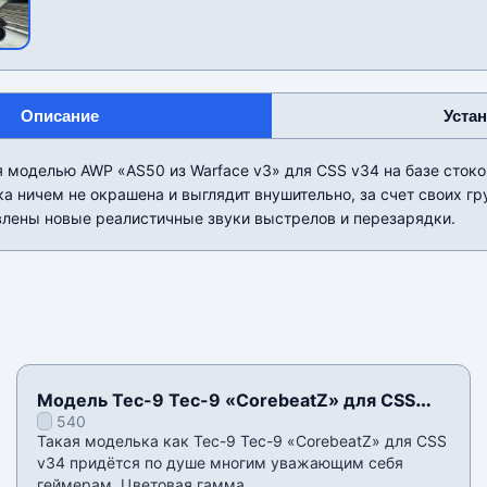
Описание
Уста
 моделью AWP «AS50 из Warface v3» для CSS v34 на базе стоков
а ничем не окрашена и выглядит внушительно, за счет своих 
влены новые реалистичные звуки выстрелов и перезарядки.
Модель Tec-9 Tec-9 «CorebeatZ» для CSS
540
v34
Такая моделька как Tec-9 Tec-9 «CorebeatZ» для CSS
v34 придётся по душе многим уважающим себя
геймерам. Цветовая гамма