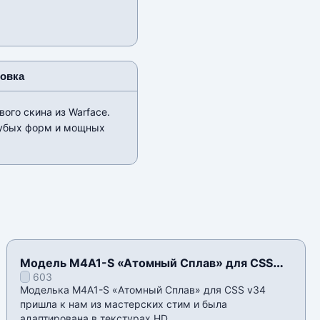
новка
ого скина из Warface.
грубых форм и мощных
Модель M4A1-S «Атомный Сплав» для CSS
603
v34
Моделька M4A1-S «Атомный Сплав» для CSS v34
пришла к нам из мастерских стим и была
адаптирована в текстурах HD