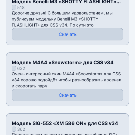
Модель Benelli M3 «SHOTTY FLASHLIGHT»
518
для CSS v34
Дорогие друзья! С большим удовольствием, мы
публикуем модельку Benelli M3 «SHOTTY
FLASHLIGHT» для CSS v34. По сути это
Скачать
Модель М4А4 «Snowstorm» для CSS v34
632
Очень интересный скин М4А4 «Snowstorm» для CSS
v34 хорошо подойдёт чтобы разнообразить арсенал
и скоротать пару
Скачать
Модель SIG-552 «XM 586 ON» для CSS v34
362
Представляем вашему вниманию новый скин SIG-