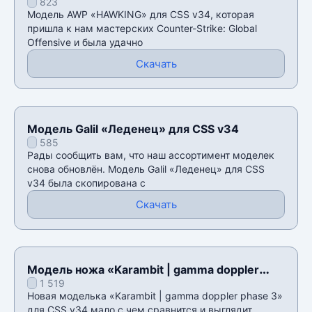
823
Модель AWP «HAWKING» для CSS v34, которая
пришла к нам мастерских Counter-Strike: Global
Offensive и была удачно
Скачать
Модель Galil «Леденец» для CSS v34
585
Рады сообщить вам, что наш ассортимент моделек
снова обновлён. Модель Galil «Леденец» для CSS
v34 была скопирована с
Скачать
Модель ножа «Karambit | gamma doppler
1 519
phase 3» для CSS v34
Новая моделька «Karambit | gamma doppler phase 3»
для CSS v34 мало с чем сравнится и выглядит