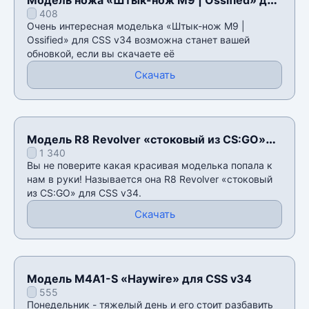
408
CSS v34
Очень интересная моделька «Штык-нож M9 |
Ossified» для CSS v34 возможна станет вашей
обновкой, если вы скачаете её
Скачать
Модель R8 Revolver «стоковый из CS:GO»
1 340
для CSS v34
Вы не поверите какая красивая моделька попала к
нам в руки! Называется она R8 Revolver «стоковый
из CS:GO» для CSS v34.
Скачать
Модель M4A1-S «Haywire» для CSS v34
555
Понедельник - тяжелый день и его стоит разбавить