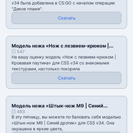
v34 была добавлена в CS:GO с началом операции
"Дикое пламя".
Скачать
Модель ножа «Нож с лезвием-крюком |
547
Кровавая паутина» для CSS v34
На вашу оценку модель «Нож с лезвием-крюком |
Кровавая паутина» для CSS v34 со знакомыми
текстурами, настолько покорила
Скачать
Модель ножа «Штык-нож M9 | Cиний
493
дротик» для CSS v34
В эту пятницу, вы можете по баловать себя моделью
«Штык-нож M9 | Cиний дротик» для CSS v34. Она
окрашена в яркие цвета,