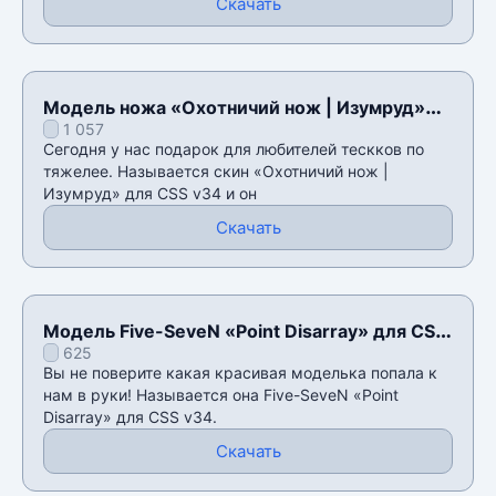
Скачать
Модель ножа «Охотничий нож | Изумруд»
1 057
для CSS v34
Сегодня у нас подарок для любителей тескков по
тяжелее. Называется скин «Охотничий нож |
Изумруд» для CSS v34 и он
Скачать
Модель Five-SeveN «Point Disarray» для CSS
625
v34
Вы не поверите какая красивая моделька попала к
нам в руки! Называется она Five-SeveN «Point
Disarray» для CSS v34.
Скачать