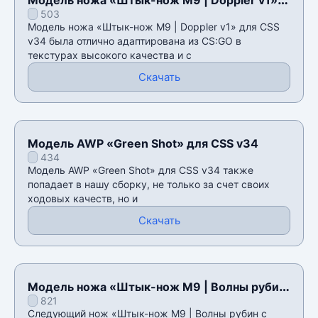
503
для CSS v34
Модель ножа «Штык-нож M9 | Doppler v1» для CSS
v34 была отлично адаптирована из CS:GO в
текстурах высокого качества и с
Скачать
Модель AWP «Green Shot» для CSS v34
434
Модель AWP «Green Shot» для CSS v34 также
попадает в нашу сборку, не только за счет своих
ходовых качеств, но и
Скачать
Модель ножа «Штык-нож M9 | Волны рубин
821
с наклейками» для CSS v34
Следующий нож «Штык-нож M9 | Волны рубин с