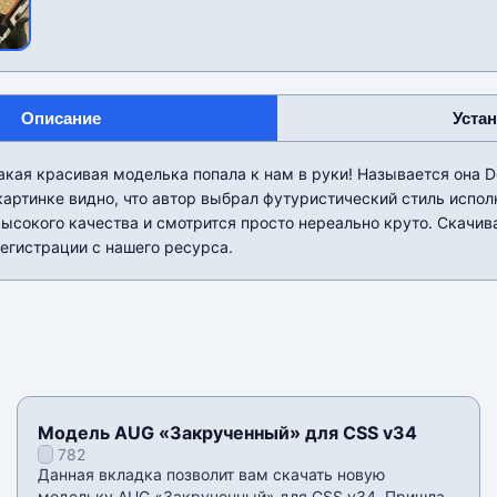
Описание
Уста
акая красивая моделька попала к нам в руки! Называется она De
картинке видно, что автор выбрал футуристический стиль испол
высокого качества и смотрится просто нереально круто. Скачи
регистрации с нашего ресурса.
Модель AUG «Закрученный» для CSS v34
782
Данная вкладка позволит вам скачать новую
модельку AUG «Закрученный» для CSS v34. Пришла