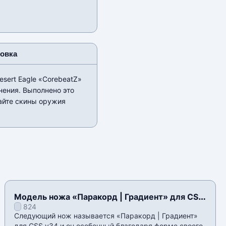
новка
sert Eagle «CorebeatZ»
нения. Выполнено это
вайте скины оружия
Модель ножа «Паракорд | Градиент» для CSS
824
v34
Следующий нож называется «Паракорд | Градиент»
для CSS v34 и он особенный благодаря форме своего