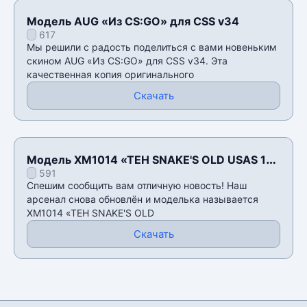
Модель AUG «Из CS:GO» для CSS v34
617
Мы решили с радость поделиться с вами новеньким
скином AUG «Из CS:GO» для CSS v34. Эта
качественная копия оригинального
Скачать
Модель XM1014 «TEH SNAKE'S OLD USAS 12»
591
для CSS v34
Спешим сообщить вам отличную новость! Наш
арсенал снова обновлён и моделька называется
XM1014 «TEH SNAKE'S OLD
Скачать