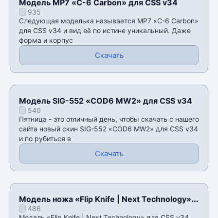
Модель MP7 «C-6 Carbon» для CSS v34
935
Следующая моделька называется MP7 «C-6 Carbon»
для CSS v34 и вид её по истине уникальный. Даже
форма и корпус
Скачать
Модель SIG-552 «COD6 MW2» для CSS v34
540
Пятница - это отличный день, чтобы скачать с нашего
сайта новый скин SIG-552 «COD6 MW2» для CSS v34
и по рубиться в
Скачать
Модель ножа «Flip Knife | Next Technology»
486
для CSS v34
Модель «Flip Knife | Next Technology» для CSS v34