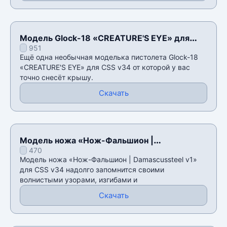
Модель Glock-18 «CREATURE'S EYE» для
951
CSS v34
Ещё одна необычная моделька пистолета Glock-18
«CREATURE'S EYE» для CSS v34 от которой у вас
точно снесёт крышу.
Скачать
Модель ножа «Нож-Фальшион |
470
Damascussteel v1» для CSS v34
Модель ножа «Нож-Фальшион | Damascussteel v1»
для CSS v34 надолго запомнится своими
волнистыми узорами, изгибами и
Скачать