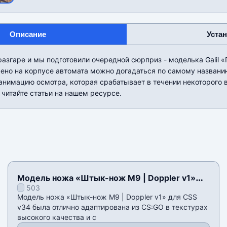
Описание
Уста
азгаре и мы подготовили очередной сюрприз - моделька Galil 
ено на корпусе автомата можно догадаться по самому названи
анимацию осмотра, которая срабатывает в течении некоторого 
читайте статьи на нашем ресурсе.
Модель ножа «Штык-нож M9 | Doppler v1»
503
для CSS v34
Модель ножа «Штык-нож M9 | Doppler v1» для CSS
v34 была отлично адаптирована из CS:GO в текстурах
высокого качества и с