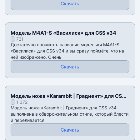
Скачать
Модель M4A1-S «Василиск» для CSS v34
721
Достаточно прочитать название модельки M4A1-S
«Василиск» для CSS v34 и вы сразу поймëте, что на
ней изображено. Очень
Скачать
Модель ножа «Karambit | Градиент» для CSS
1 372
v34
Модель ножа «Karambit | Градиент» для CSS v34
выполнена в обворожительном стиле, который блести
и переливается
Скачать