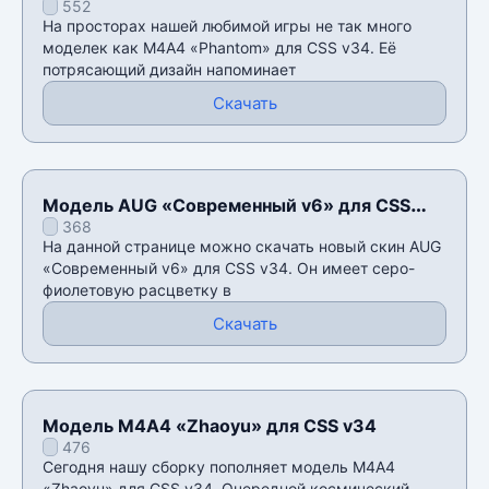
552
На просторах нашей любимой игры не так много
моделек как М4А4 «Phantom» для CSS v34. Её
потрясающий дизайн напоминает
Скачать
Модель AUG «Современный v6» для CSS
368
v34
На данной странице можно скачать новый скин AUG
«Современный v6» для CSS v34. Он имеет серо-
фиолетовую расцветку в
Скачать
Модель М4А4 «Zhaoyu» для CSS v34
476
Сегодня нашу сборку пополняет модель М4А4
«Zhaoyu» для CSS v34. Очередной космический