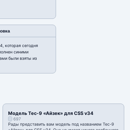
новка
4, которая сегодня
полнен синими
ами были взяты из
Модель Tec-9 «Айзек» для CSS v34
697
Рады представить вам модель под названием Tec-9
«Айзек» для CSS v34. Она не имеет ничего особенного