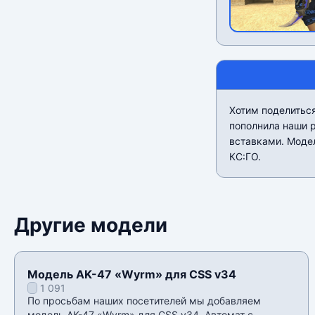
Хотим поделиться
пополнила наши 
вставками. Моде
КС:ГО.
Другие модели
Модель AK-47 «Wyrm» для CSS v34
1 091
По просьбам наших посетителей мы добавляем
модель AK-47 «Wyrm» для CSS v34. Автомат с