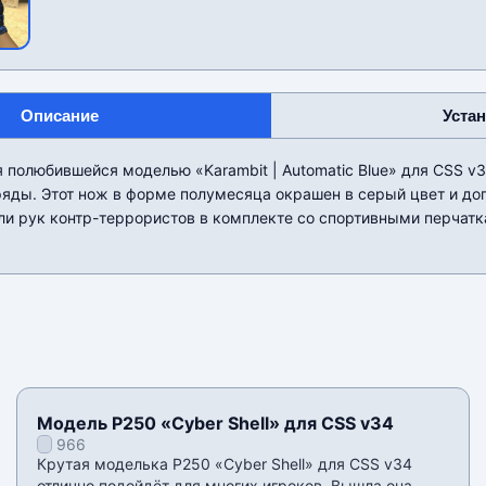
Описание
Уста
 полюбившейся моделью «Karambit | Automatic Blue» для CSS v3
ряды. Этот нож в форме полумесяца окрашен в серый цвет и до
ли рук контр-террористов в комплекте со спортивными перчатк
Модель P250 «Cyber Shell» для CSS v34
966
Крутая моделька P250 «Cyber Shell» для CSS v34
отлично подойдёт для многих игроков. Вышла она