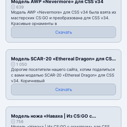
Модель AWP «Nevermore» для CSS v34
639
Модель AWP «Nevermore» для CSS v34 была взята из
мастерских CS:GO и преобразована для CSS v34.
Красивые орнаменты в
Скачать
Модель SCAR-20 «Ethereal Dragon» для CSS
1 050
v34
Дорогие посетители нашего сайта, хотим поделиться
с вами моделью SCAR-20 «Ethereal Dragon» для CSS
v34. Коричневый
Скачать
Модель ножа «Наваха | Из CS:GO с
756
осмотром» для CSS v34
Модель «Наваха | Из CS:GO с осмотром» для CSS