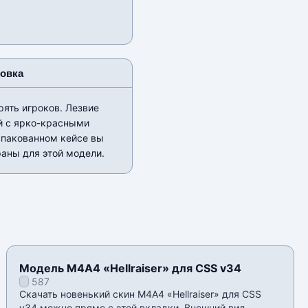
новка
рять игроков. Лезвие
ой с ярко-красными
спакованном кейсе вы
аны для этой модели.
Модель М4А4 «Hellraiser» для CSS v34
587
Скачать новенький скин М4А4 «Hellraiser» для CSS
v34 можно прямо с этой вкладки. Внешний вид