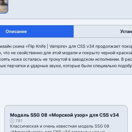
Описание
Уста
зайн скина «Flip Knife | Vampire» для CSS v34 продолжает поко
, что не свойственно для этой модели и покрыто черной краск
оять ножа осталась не тронутой в заводском исполнении. В ра
ые перчатки и ударные звуки, которые были специально подобр
Модель SSG 08 «Морской узор» для CSS v34
791
Классическая и очень известная модель SSG 08
«Морской узор» для CSS v34 сегодня у нас на