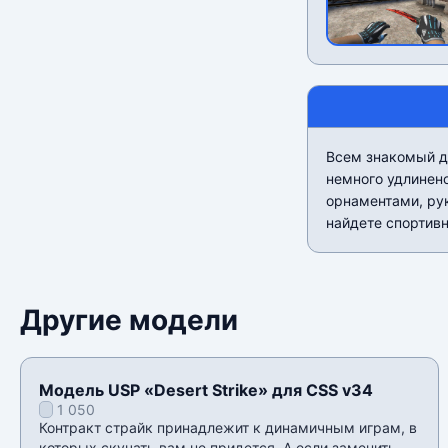
Всем знакомый ди
немного удлинено
орнаментами, рук
найдете спортивн
Другие модели
Модель USP «Desert Strike» для CSS v34
1 050
Контракт страйк принадлежит к динамичным играм, в
которых скучать вам не придется. А если заменить