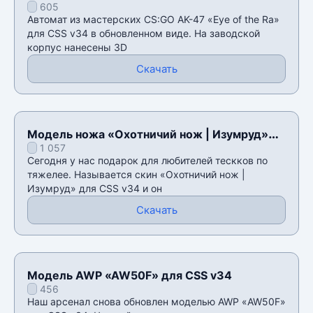
605
Автомат из мастерских CS:GO AK-47 «Eye of the Ra»
для CSS v34 в обновленном виде. На заводской
корпус нанесены 3D
Скачать
Модель ножа «Охотничий нож | Изумруд»
1 057
для CSS v34
Сегодня у нас подарок для любителей тескков по
тяжелее. Называется скин «Охотничий нож |
Изумруд» для CSS v34 и он
Скачать
Модель AWP «AW50F» для CSS v34
456
Наш арсенал снова обновлен моделью AWP «AW50F»